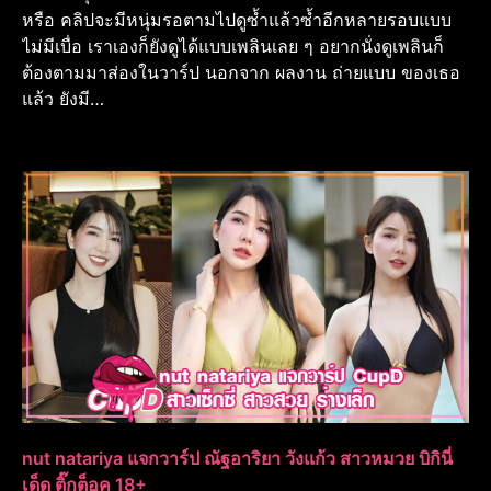
หรือ คลิปจะมีหนุ่มรอตามไปดูซ้ำแล้วซ้ำอีกหลายรอบแบบ
ไม่มีเบื่อ เราเองก็ยังดูได้แบบเพลินเลย ๆ อยากนั่งดูเพลินก็
ต้องตามมาส่องในวาร์ป นอกจาก ผลงาน ถ่ายแบบ ของเธอ
แล้ว ยังมี…
nut natariya แจกวาร์ป ณัฐอาริยา วังแก้ว สาวหมวย บิกินี่
เด็ด ติ๊กต็อค 18+