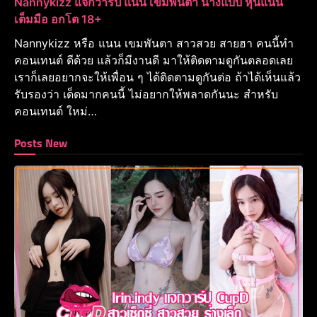
Nannykizz แจกวาร์ป แนน เขมพันตา นางแบบ หุ่นแน่น
เต็มมือ อกโต 18+
Nannykizz หรือ แนน เขมพันตา สาวสวย สายฮา คนนี้ทำ
คอนเทนต์ ดีด้วย แล้วก็มีงานดี มาให้ติดตามดูกันตลอดเลย
เราก็เลยอยากจะให้เพื่อน ๆ ได้ติดตามดูกันต่อ ถ้าได้เห็นแล้ว
รับรองว่า เด็ดมากคนนี้ ไม่อยากให้พลาดกันนะ สำหรับ
คอนเทนต์ ใหม่…
Posts New