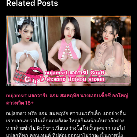
Related Posts
nujamsrt แจกวาร์ป แจม สมหฤทัย นางแบบ เซ็กซี่ อกใหญ่
ดาวทวิต 18+
nujamsrt หรือ แจม สมหฤทัย สาวแนวตัวเล็ก แต่อย่างอื่น
เราบอกเลยว่าไม่เล็กแถมยังจะใหญ่เกินหน้าเกินตาอีกต่าง
หากด้วยซ้ำไป ผิวก็ขาวเนียนสว่างโอโม่ขั้นสุดมาก เลยไม่
แปลกที่ทุก คอนเทนต์ ที่ปล่อยออกมาไม่ว่าจะเป็นภาพนิ่ง