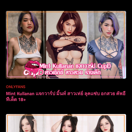
ONLYFANS
Mint Kullanan แจกวาร์ป มิ้นท์ สาวเท่ย์ ลุคแซ่บ อกสวย คัพอี
ทีเด็ด 18+