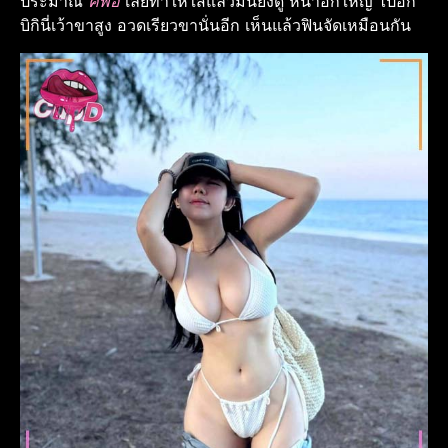
ประมาณ
คัพอี
เลยทำให้ใส่แล้วมันยิ่งดู หน้าอกใหญ่ ไปอีก
บิกินี่เว้าขาสูง อวดเรียวขานั่นอีก เห็นแล้วฟินจัดเหมือนกัน