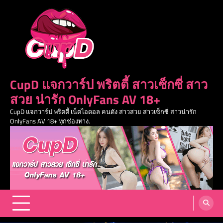
Skip
to
content
CupD แจกวาร์ป พริตตี้ สาวเซ็กซี่ สาว
สวย น่ารัก OnlyFans AV 18+
CupD แจกวาร์ป พริตตี้ เน็ตไอดอล คนดัง สาวสวย สาวเซ็กซี่ สาวน่ารัก
OnlyFans AV 18+ ทุกช่องทาง.