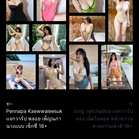
Post
⟵
⟶
Pennapa Kaewwaleesuk
tong natchalitta แจกวาร์ป
navigation
แจกวาร์ป พลอย เพ็ญนภา
ตอง เน็ตไอดอล หน้าหวาน
นางแบบ เซ็กซี่ 18+
สวยธรรมชาติ 18+