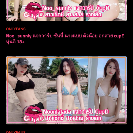
ONLYFANS
Noo_sunnly แจกวาร์ป ซันนี่ นางแบบ ตัวน้อย อกสวย cupE
หุ่นดี 18+
ONLYFANS