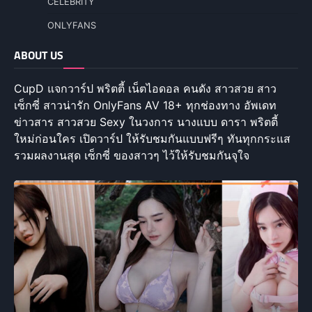
CELEBRITY
ONLYFANS
ABOUT US
CupD แจกวาร์ป พริตตี้ เน็ตไอดอล คนดัง สาวสวย สาว
เซ็กซี่ สาวน่ารัก OnlyFans AV 18+ ทุกช่องทาง อัพเดท
ข่าวสาร สาวสวย Sexy ในวงการ นางแบบ ดารา พริตตี้
ใหม่ก่อนใคร เปิดวาร์ป ให้รับชมกันแบบฟรีๆ ทันทุกกระแส
รวมผลงานสุด เซ็กซี่ ของสาวๆ ไว้ให้รับชมกันจุใจ