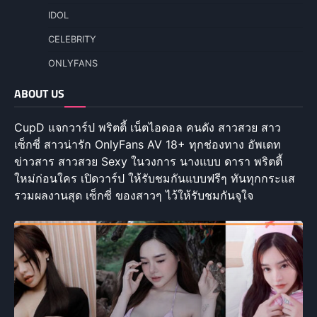
IDOL
CELEBRITY
ONLYFANS
ABOUT US
CupD แจกวาร์ป พริตตี้ เน็ตไอดอล คนดัง สาวสวย สาว
เซ็กซี่ สาวน่ารัก OnlyFans AV 18+ ทุกช่องทาง อัพเดท
ข่าวสาร สาวสวย Sexy ในวงการ นางแบบ ดารา พริตตี้
ใหม่ก่อนใคร เปิดวาร์ป ให้รับชมกันแบบฟรีๆ ทันทุกกระแส
รวมผลงานสุด เซ็กซี่ ของสาวๆ ไว้ให้รับชมกันจุใจ