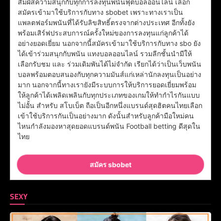
สัมผัสความสนุกกับทุกการลงทุนพนันฟุตบอลออนไลน์ เลือก
สมัครเข้ามาใช้บริการกับทาง sbobet เพราะทางเราเป็น
แพลตฟอร์มพนันที่ได้รับลิขสิทธิ์ตรงจากต่างประเทศ อีกทั้งยัง
พร้อมเสิร์ฟประสบการณ์ครั้งใหม่ของการลงทุนแก่ลูกค้าได้
อย่างยอดเยี่ยม นอกจากนี้สมัครเข้ามาใช้บริการกับทาง sbo ยัง
ได้เข้าร่วมสนุกกับพนัน แทงบอลออนไลน์ รวมลีกชั้นนำมีให้
เลือกรับชม และ ร่วมเดิมพันได้ไม่จำกัด เรียกได้ว่าเป็นเว็บพนัน
บอลพร้อมตอบสนองกับทุกความมันส์แก่เหล่านักลงทุนเป็นอย่าง
มาก นอกจากนี้ทางเรายังมีระบบการให้บริการยอดเยี่ยมพร้อม
ให้ลูกค้าได้เพลิดเพลินกับทุกประเภทของเกมให้ทำกำไรกันแบบ
ไม่อั้น สำหรับ สโบเบ็ต ถือเป็นอีกหนึ่งแบรนด์สุดฮิตคนไทยเลือก
เข้าใช้บริการกันเป็นอย่างมาก ดังนั้นสำหรับลูกค้ามือใหม่คน
ไหนกำลังมองหาสุดยอดแบรนด์พนัน Football betting ดีสุดใน
ไทย
สมัคร sbobet
SEXY