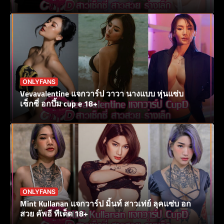
ONLYFANS
Vevavalentine แจกวาร์ป วาวา นางแบบ หุ่นแซ่บ
เซ็กซี่ อกบึ้ม cup e 18+
ONLYFANS
Mint Kullanan แจกวาร์ป มิ้นท์ สาวเท่ย์ ลุคแซ่บ อก
สวย คัพอี ทีเด็ด 18+