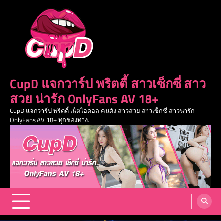
Skip
to
content
CupD แจกวาร์ป พริตตี้ สาวเซ็กซี่ สาว
สวย น่ารัก OnlyFans AV 18+
CupD แจกวาร์ป พริตตี้ เน็ตไอดอล คนดัง สาวสวย สาวเซ็กซี่ สาวน่ารัก
OnlyFans AV 18+ ทุกช่องทาง.