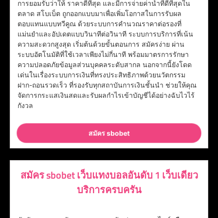
การยอมรับว่าให้ ราคาดีที่สุด และมีการจ่ายค่าน้ำที่ดีที่สุดใน
ตลาด สโบเบ็ต ถูกออกแบบมาเพื่อเพิ่มโอกาสในการรับผล
ตอบแทนแบบทวีคูณ ด้วยระบบการคำนวณราคาต่อรองที่
แม่นยำและอัปเดตแบบวินาทีต่อวินาที ระบบการบริการที่เน้น
ความสะดวกสูงสุด เริ่มต้นด้วยขั้นตอนการ สมัครง่าย ผ่าน
ระบบอัตโนมัติที่ใช้เวลาเพียงไม่กี่นาที พร้อมมาตรการรักษา
ความปลอดภัยข้อมูลส่วนบุคคลระดับสากล นอกจากนี้ยังโดด
เด่นในเรื่องระบบการเงินที่ทรงประสิทธิภาพด้วยนวัตกรรม
ฝาก-ถอนรวดเร็ว ที่รองรับทุกสถาบันการเงินชั้นนำ ช่วยให้คุณ
จัดการกระแสเงินสดและรับผลกำไรเข้าบัญชีได้อย่างฉับไวไร้
กังวล
สมัคร sbobet
สมัคร sbobet เว็บแทงบอลอันดับ 1 เว็บเดียว
บริการครบครัน