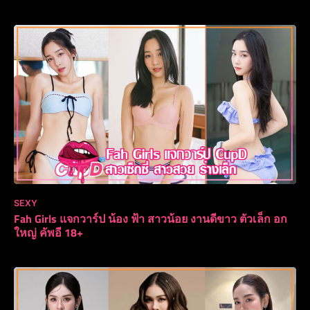
SEXY
Fah Girls แจกวาร์ป น้อง ฟ้า สาวน้อย งานดีขาว ตัวเล็ก อก
ใหญ่ คัพอี 18+